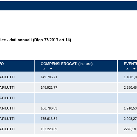
ice - dati annuali (Dlgs.33/2013 art.14)
VO
COMPENSI EROGATI (in euro)
EVENTU
A PILUTTI
149.706,71
1.1001,
A PILUTTI
148.921,77
2.280,48
A PILUTTI
A PILUTTI
166.790,83
1.910,53
A PILUTTI
175.613,34
2.298,27
A PILUTTI
153.220,69
2276,18