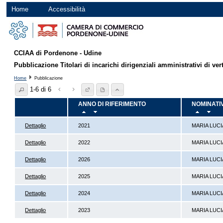
Home
Accessibilità
CCIAA di Pordenone - Udine
Pubblicazione Titolari di incarichi dirigenziali amministrativi di vert
Home
Pubblicazione
1-6 di 6
ANNO DI RIFERIMENTO
NOMINATI
Dettaglio
2021
MARIA LUCI
Dettaglio
2022
MARIA LUCI
Dettaglio
2026
MARIA LUCI
Dettaglio
2025
MARIA LUCI
Dettaglio
2024
MARIA LUCI
Dettaglio
2023
MARIA LUCI