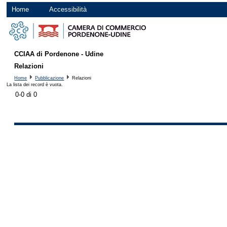
Home
Accessibilità
CCIAA di Pordenone - Udine
Relazioni
Home
Pubblicazione
Relazioni
La lista dei record è vuota.
0-0 di 0