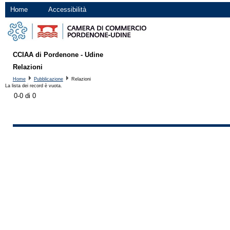
Home
Accessibilità
CCIAA di Pordenone - Udine
Relazioni
Home
Pubblicazione
Relazioni
La lista dei record è vuota.
0-0 di 0