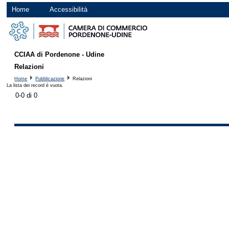
Home
Accessibilità
CCIAA di Pordenone - Udine
Relazioni
Home
Pubblicazione
Relazioni
La lista dei record è vuota.
0-0 di 0