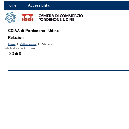
Home
Accessibilità
CCIAA di Pordenone - Udine
Relazioni
Home
Pubblicazione
Relazioni
La lista dei record è vuota.
0-0 di 0