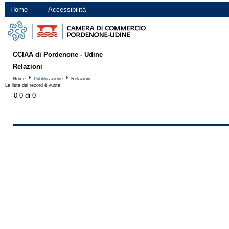
Home
Accessibilità
CCIAA di Pordenone - Udine
Relazioni
Home
Pubblicazione
Relazioni
La lista dei record è vuota.
0-0 di 0