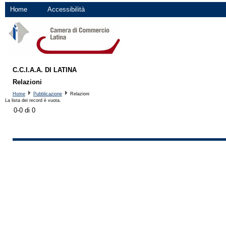
Home
Accessibilità
C.C.I.A.A. DI LATINA
Relazioni
Home
Pubblicazione
Relazioni
La lista dei record è vuota.
0-0 di 0