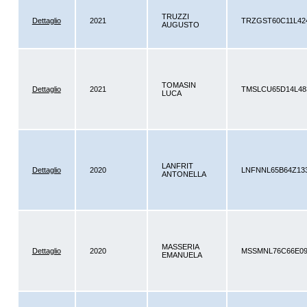
TRUZZI
Dettaglio
2021
TRZGST60C11L42
AUGUSTO
TOMASIN
Dettaglio
2021
TMSLCU65D14L4
LUCA
LANFRIT
Dettaglio
2020
LNFNNL65B64Z13
ANTONELLA
MASSERIA
Dettaglio
2020
MSSMNL76C66E0
EMANUELA