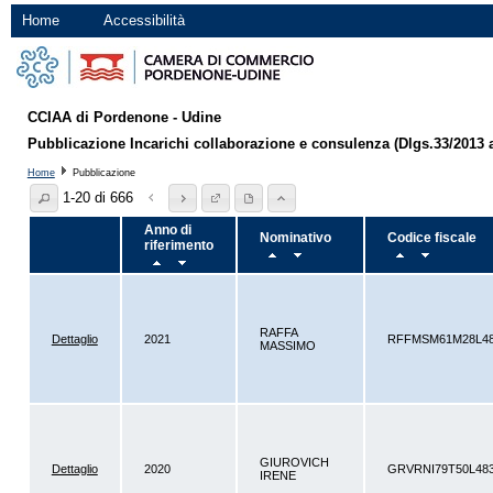
Home
Accessibilità
CCIAA di Pordenone - Udine
Pubblicazione Incarichi collaborazione e consulenza (Dlgs.33/2013 a
Home
Pubblicazione
1-20 di 666
Anno di
Nominativo
Codice fiscale
riferimento
RAFFA
Dettaglio
2021
RFFMSM61M28L4
MASSIMO
GIUROVICH
Dettaglio
2020
GRVRNI79T50L48
IRENE