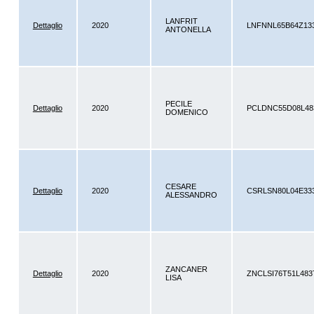
LANFRIT
Dettaglio
2020
LNFNNL65B64Z13
ANTONELLA
PECILE
Dettaglio
2020
PCLDNC55D08L48
DOMENICO
CESARE
Dettaglio
2020
CSRLSN80L04E33
ALESSANDRO
ZANCANER
Dettaglio
2020
ZNCLSI76T51L483
LISA