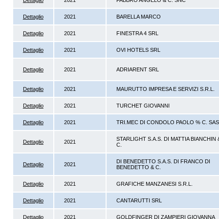
Dettaglio
2021
FABBRO ANGELO & C. SNC
Dettaglio
2021
BARELLA MARCO
Dettaglio
2021
FINESTRA 4 SRL
Dettaglio
2021
OVI HOTELS SRL
Dettaglio
2021
ADRIARENT SRL
Dettaglio
2021
MAURUTTO IMPRESA E SERVIZI S.R.L.
Dettaglio
2021
TURCHET GIOVANNI
Dettaglio
2021
TRI.MEC DI CONDOLO PAOLO % C. SAS
STARLIGHT S.A.S. DI MATTIA BIANCHIN 
Dettaglio
2021
C.
DI BENEDETTO S.A.S. DI FRANCO DI
Dettaglio
2021
BENEDETTO & C.
Dettaglio
2021
GRAFICHE MANZANESI S.R.L.
Dettaglio
2021
CANTARUTTI SRL
Dettaglio
2021
GOLDFINGER DI ZAMPIERI GIOVANNA