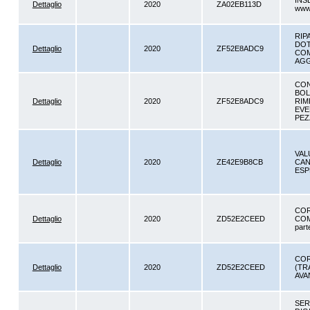
INS
Dettaglio
2020
ZA02EB113D
www.
RIP
DOT
Dettaglio
2020
ZF52E8ADC9
COM
AGG
CON
BOL
Dettaglio
2020
ZF52E8ADC9
RIM
EVE
PEZ
VAL
Dettaglio
2020
ZE42E9B8CB
CAN
ESPE
COR
Dettaglio
2020
ZD52E2CEED
COMU
part
COR
Dettaglio
2020
ZD52E2CEED
(TR
AVA
SER