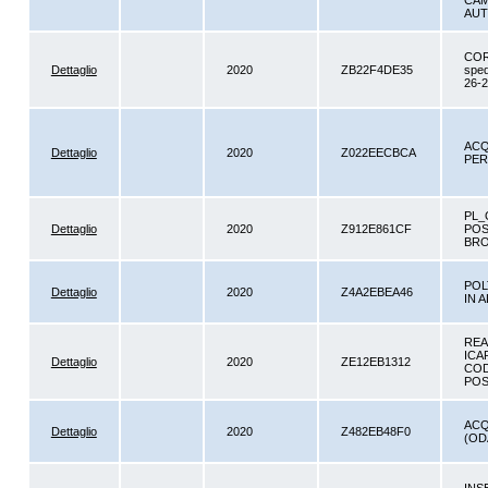
CAM
AUT
CORS
Dettaglio
2020
ZB22F4DE35
spedi
26-2
ACQ
Dettaglio
2020
Z022EECBCA
PER
PL_
Dettaglio
2020
Z912E861CF
POS
BRO
POL
Dettaglio
2020
Z4A2EBEA46
IN 
REA
ICA
Dettaglio
2020
ZE12EB1312
COD
POS
ACQ
Dettaglio
2020
Z482EB48F0
(OD