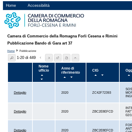
Home
Accessibilità
Camera di Commercio della Romagna Forli Cesena e Rimini
Pubblicazione Bando di Gara art 37
Home
Pubblicazione
1-20 di 449
Nome
Anno di
ufficio
CIG
Ogg
riferimento
SOS
Dettaglio
2020
ZC42F72393
MON
ING
INT
Dettaglio
2020
ZBC2E8EFCD
FAT
02/1
FOR
ANT
Dettaglio
2020
ZBC2E8EFCD