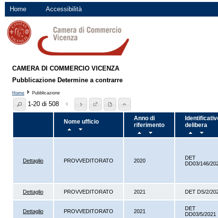
Home
Accessibilità
CAMERA DI COMMERCIO VICENZA
Pubblicazione Determine a contrarre
Home
Pubblicazione
1-20 di 508
Anno di
Identificativ
Nome ufficio
riferimento
delibera
DET
Dettaglio
PROVVEDITORATO
2020
DD03/146/20
Dettaglio
PROVVEDITORATO
2021
DET DS/2/20
DET
Dettaglio
PROVVEDITORATO
2021
DD03/5/2021