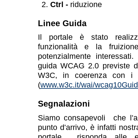
Ctrl -
riduzione
Linee Guida
Il portale è stato realiz
funzionalità e la fruizion
potenzialmente interessati.
guida WCAG 2.0 previste da
W3C, in coerenza con i r
(
www.w3c.it/wai/wcag10Guide
Segnalazioni
Siamo consapevoli che l'ac
punto d'arrivo, è infatti nos
portale risponda alle ev