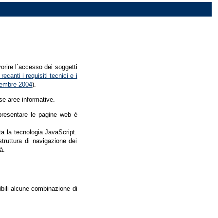
vorire l´accesso dei soggetti
recanti i requisiti tecnici e i
dicembre 2004
).
se aree informative.
r presentare le pagine web è
ata la tecnologia JavaScript.
struttura di navigazione dei
à.
nibili alcune combinazione di