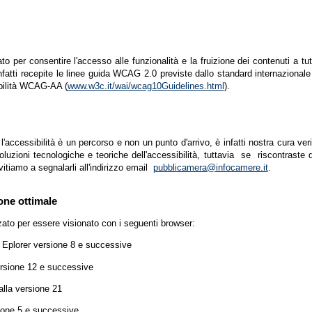
zato per consentire l'accesso alle funzionalità e la fruizione dei contenuti a tu
infatti recepite le linee guida WCAG 2.0 previste dallo standard internazion
ibilità WCAG-AA (
www.w3c.it/wai/wcag10Guidelines.html
).
accessibilità è un percorso e non un punto d'arrivo, è infatti nostra cura ver
luzioni tecnologiche e teoriche dell'accessibilità, tuttavia se riscontraste d
vitiamo a segnalarli all'indirizzo email
pubblicamera@infocamere.it
.
one ottimale
zato per essere visionato con i seguenti browser:
t Eplorer versione 8 e successive
ersione 12 e successive
lla versione 21
ione 5 e successive