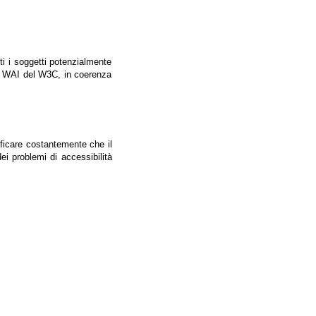
tti i soggetti potenzialmente
ale WAI del W3C, in coerenza
ificare costantemente che il
ei problemi di accessibilità