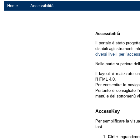
Home
Accessibilità
Accessibilità
Il portale è stato proget
disabili agli strumenti in
diversi livelli per l'acce
Nella parte superiore del
Il layout è realizzato u
l'HTML 4.0.
Per consentire la navigaz
Pertanto è consigliato l
menù e dei sottomenù vi
AccessKey
Per semplificare la visua
tast:
Ctrl +
ingrandime