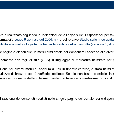
tato e realizzato seguendo le indicazioni della Legge sulle "Disposizioni per fa
formatici",
Legge 9 gennaio del 2004, n.4
e del relativo
Studio sulle linee guida 
ssibilità e le metodologie tecniche per la verifica dell'accesibiltà (versione 3, 
le pagine é disponibile un menù orizzontale per consentire l'accesso alle diver
nicamente con fogli di stile (CSS). Il linguaggio di marcatura utilizzato pe
ione nei diversi menù e l'apertura di link in finestre esterne, è stata utilizz
'utilizzo di browser con JavaScript abilitato. Se ciò non fosse possibile, la 
ene comunque prodotta in formato testo mantenendo le medesime funzionalit
lizzazione dei contenuti riportati nelle singole pagine del portale, sono dispo
nto