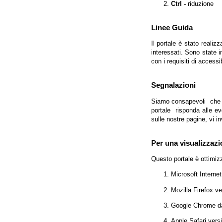
Ctrl -
riduzione
Linee Guida
Il portale è stato realiz
interessati. Sono state 
con i requisiti di access
Segnalazioni
Siamo consapevoli che l'
portale risponda alle evo
sulle nostre pagine, vi in
Per una visualizzazi
Questo portale è ottimiz
Microsoft Interne
Mozilla Firefox v
Google Chrome da
Apple Safari vers