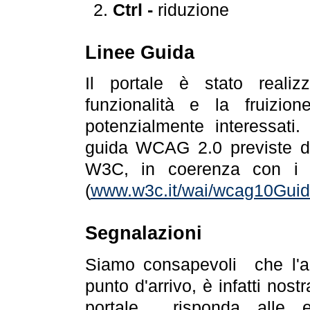
Ctrl -
riduzione
Linee Guida
Il portale è stato realiz
funzionalità e la fruizion
potenzialmente interessati.
guida WCAG 2.0 previste da
W3C, in coerenza con i r
(
www.w3c.it/wai/wcag10Guide
Segnalazioni
Siamo consapevoli che l'ac
punto d'arrivo, è infatti nos
portale risponda alle ev