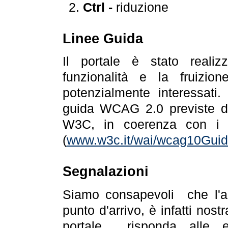
Ctrl -
riduzione
Linee Guida
Il portale è stato realiz
funzionalità e la fruizion
potenzialmente interessati.
guida WCAG 2.0 previste da
W3C, in coerenza con i r
(
www.w3c.it/wai/wcag10Guide
Segnalazioni
Siamo consapevoli che l'ac
punto d'arrivo, è infatti nos
portale risponda alle ev