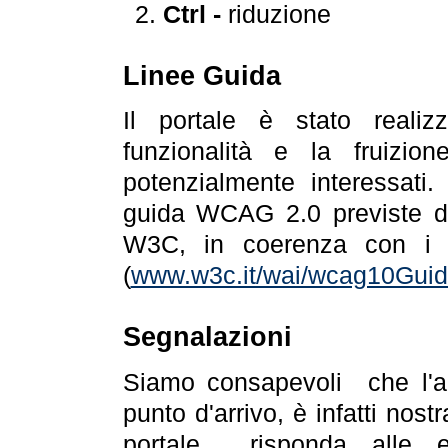
Ctrl -
riduzione
Linee Guida
Il portale è stato realiz
funzionalità e la fruizion
potenzialmente interessati.
guida WCAG 2.0 previste da
W3C, in coerenza con i r
(
www.w3c.it/wai/wcag10Guide
Segnalazioni
Siamo consapevoli che l'ac
punto d'arrivo, è infatti nos
portale risponda alle ev