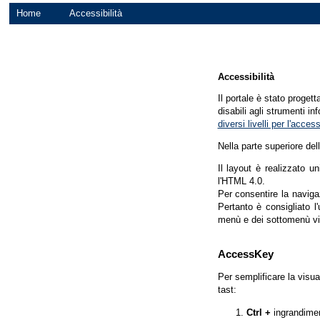
Home
Accessibilità
Accessibilità
Il portale è stato proget
disabili agli strumenti in
diversi livelli per l'acce
Nella parte superiore del
Il layout è realizzato u
l'HTML 4.0.
Per consentire la navigaz
Pertanto è consigliato l
menù e dei sottomenù vi
AccessKey
Per semplificare la visua
tast:
Ctrl +
ingrandime