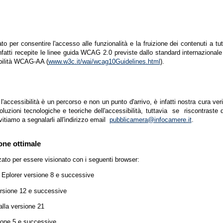
zato per consentire l'accesso alle funzionalità e la fruizione dei contenuti a tu
infatti recepite le linee guida WCAG 2.0 previste dallo standard internazion
ibilità WCAG-AA (
www.w3c.it/wai/wcag10Guidelines.html
).
accessibilità è un percorso e non un punto d'arrivo, è infatti nostra cura ver
luzioni tecnologiche e teoriche dell'accessibilità, tuttavia se riscontraste d
vitiamo a segnalarli all'indirizzo email
pubblicamera@infocamere.it
.
one ottimale
zato per essere visionato con i seguenti browser:
t Eplorer versione 8 e successive
ersione 12 e successive
lla versione 21
ione 5 e successive