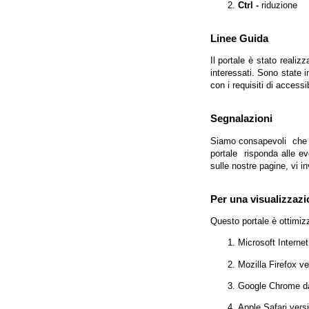
Ctrl -
riduzione
Linee Guida
Il portale è stato realiz
interessati. Sono state 
con i requisiti di access
Segnalazioni
Siamo consapevoli che l'
portale risponda alle evo
sulle nostre pagine, vi in
Per una visualizzazi
Questo portale è ottimiz
Microsoft Interne
Mozilla Firefox v
Google Chrome da
Apple Safari vers