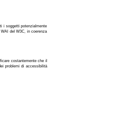
tti i soggetti potenzialmente
ale WAI del W3C, in coerenza
ificare costantemente che il
ei problemi di accessibilità