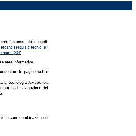
vorire l´accesso dei soggetti
recanti i requisiti tecnici e i
dicembre 2004
).
se aree informative.
r presentare le pagine web è
ata la tecnologia JavaScript.
struttura di navigazione dei
à.
nibili alcune combinazione di