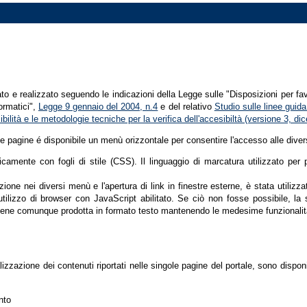
tato e realizzato seguendo le indicazioni della Legge sulle "Disposizioni per fa
formatici",
Legge 9 gennaio del 2004, n.4
e del relativo
Studio sulle linee guida 
ssibilità e le metodologie tecniche per la verifica dell'accesibiltà (versione 3, 
le pagine é disponibile un menù orizzontale per consentire l'accesso alle diver
nicamente con fogli di stile (CSS). Il linguaggio di marcatura utilizzato pe
ione nei diversi menù e l'apertura di link in finestre esterne, è stata utilizz
'utilizzo di browser con JavaScript abilitato. Se ciò non fosse possibile, la 
ene comunque prodotta in formato testo mantenendo le medesime funzionalit
lizzazione dei contenuti riportati nelle singole pagine del portale, sono dispo
nto