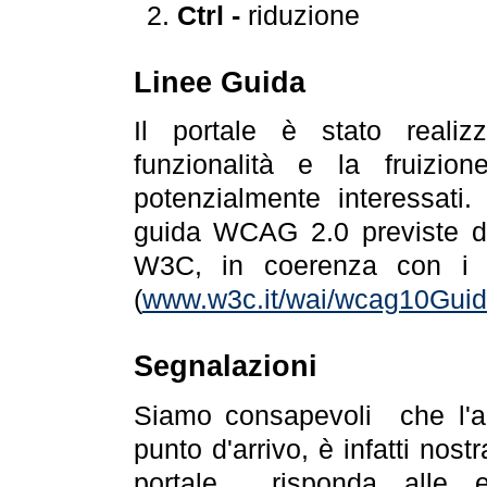
Ctrl -
riduzione
Linee Guida
Il portale è stato realiz
funzionalità e la fruizion
potenzialmente interessati.
guida WCAG 2.0 previste da
W3C, in coerenza con i r
(
www.w3c.it/wai/wcag10Guide
Segnalazioni
Siamo consapevoli che l'ac
punto d'arrivo, è infatti nos
portale risponda alle ev