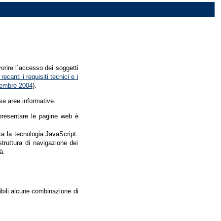
vorire l´accesso dei soggetti
recanti i requisiti tecnici e i
dicembre 2004
).
se aree informative.
r presentare le pagine web è
ata la tecnologia JavaScript.
struttura di navigazione dei
à.
nibili alcune combinazione di