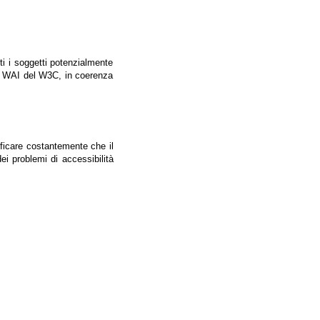
tti i soggetti potenzialmente
ale WAI del W3C, in coerenza
ificare costantemente che il
ei problemi di accessibilità