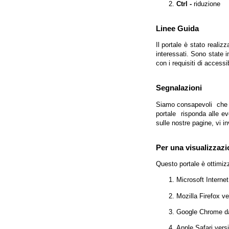
Ctrl -
riduzione
Linee Guida
Il portale è stato realiz
interessati. Sono state 
con i requisiti di access
Segnalazioni
Siamo consapevoli che l'
portale risponda alle evo
sulle nostre pagine, vi in
Per una visualizzazi
Questo portale è ottimiz
Microsoft Interne
Mozilla Firefox v
Google Chrome da
Apple Safari vers