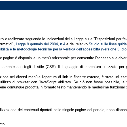
tato e realizzato seguendo le indicazioni della Legge sulle "Disposizioni per fa
formatici",
Legge 9 gennaio del 2004, n.4
e del relativo
Studio sulle linee guida 
ssibilità e le metodologie tecniche per la verifica dell'accesibiltà (versione 3, 
le pagine é disponibile un menù orizzontale per consentire l'accesso alle diver
nicamente con fogli di stile (CSS). Il linguaggio di marcatura utilizzato pe
ione nei diversi menù e l'apertura di link in finestre esterne, è stata utilizz
'utilizzo di browser con JavaScript abilitato. Se ciò non fosse possibile, la 
ene comunque prodotta in formato testo mantenendo le medesime funzionalit
lizzazione dei contenuti riportati nelle singole pagine del portale, sono dispo
nto