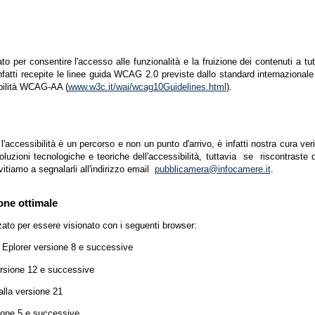
zato per consentire l'accesso alle funzionalità e la fruizione dei contenuti a tu
infatti recepite le linee guida WCAG 2.0 previste dallo standard internazion
ibilità WCAG-AA (
www.w3c.it/wai/wcag10Guidelines.html
).
accessibilità è un percorso e non un punto d'arrivo, è infatti nostra cura ver
luzioni tecnologiche e teoriche dell'accessibilità, tuttavia se riscontraste d
vitiamo a segnalarli all'indirizzo email
pubblicamera@infocamere.it
.
one ottimale
zato per essere visionato con i seguenti browser:
t Eplorer versione 8 e successive
ersione 12 e successive
lla versione 21
ione 5 e successive