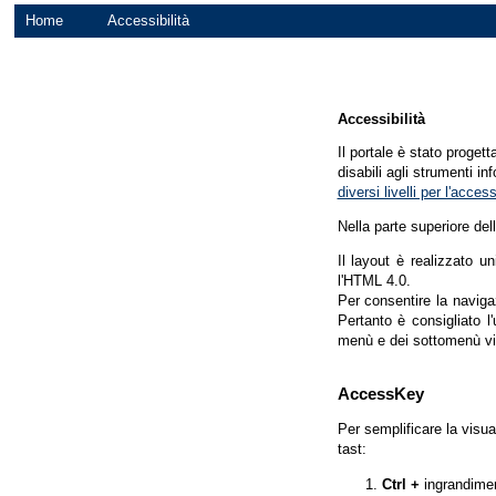
Home
Accessibilità
Accessibilità
Il portale è stato proget
disabili agli strumenti in
diversi livelli per l'acce
Nella parte superiore del
Il layout è realizzato u
l'HTML 4.0.
Per consentire la navigaz
Pertanto è consigliato l
menù e dei sottomenù vi
AccessKey
Per semplificare la visua
tast:
Ctrl +
ingrandime