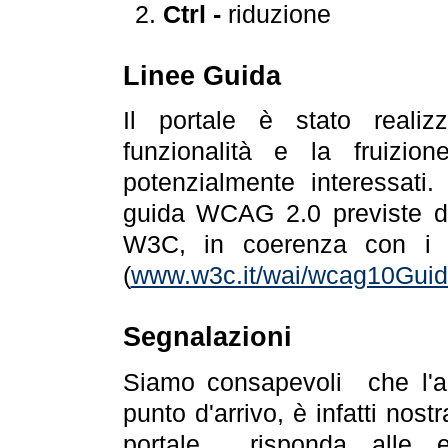
Ctrl -
riduzione
Linee Guida
Il portale è stato realiz
funzionalità e la fruizion
potenzialmente interessati.
guida WCAG 2.0 previste da
W3C, in coerenza con i r
(
www.w3c.it/wai/wcag10Guide
Segnalazioni
Siamo consapevoli che l'ac
punto d'arrivo, è infatti nos
portale risponda alle ev