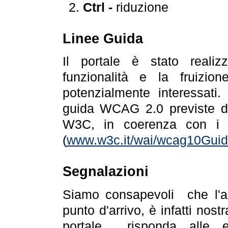
Ctrl -
riduzione
Linee Guida
Il portale è stato realiz
funzionalità e la fruizion
potenzialmente interessati.
guida WCAG 2.0 previste da
W3C, in coerenza con i r
(
www.w3c.it/wai/wcag10Guide
Segnalazioni
Siamo consapevoli che l'ac
punto d'arrivo, è infatti nos
portale risponda alle ev