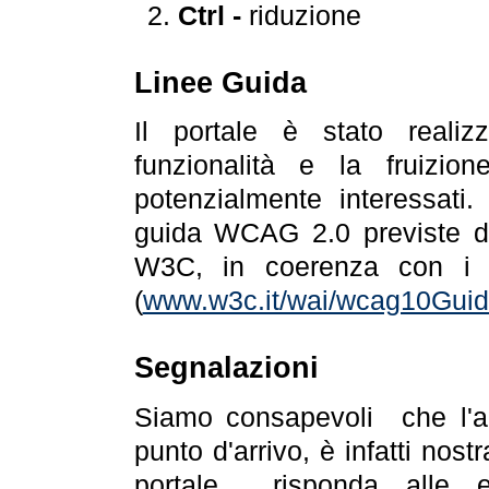
Ctrl -
riduzione
Linee Guida
Il portale è stato realiz
funzionalità e la fruizion
potenzialmente interessati.
guida WCAG 2.0 previste da
W3C, in coerenza con i r
(
www.w3c.it/wai/wcag10Guide
Segnalazioni
Siamo consapevoli che l'ac
punto d'arrivo, è infatti nos
portale risponda alle ev