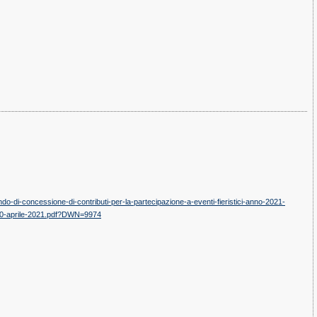
o-di-concessione-di-contributi-per-la-partecipazione-a-eventi-fieristici-anno-2021-
l-20-aprile-2021.pdf?DWN=9974