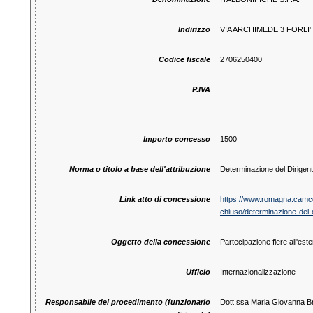
Indirizzo
VIA ARCHIMEDE 3 FORLI' 
Codice fiscale
2706250400
P.IVA
Importo concesso
1500
Norma o titolo a base dell'attribuzione
Determinazione del Dirigent
Link atto di concessione
https://www.romagna.camcom.
chiuso/determinazione-del-
Oggetto della concessione
Partecipazione fiere all'este
Ufficio
Internazionalizzazione
Responsabile del procedimento (funzionario
Dott.ssa Maria Giovanna Br