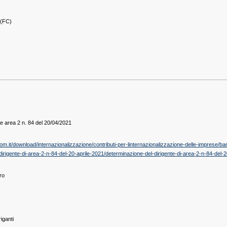
(FC)
e area 2 n. 84 del 20/04/2021
it/download/internazionalizzazione/contributi-per-linternazionalizzazione-delle-imprese/band
dirigente-di-area-2-n-84-del-20-aprile-2021/determinazione-del-dirigente-di-area-2-n-84-de
ro
iganti