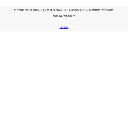
Si è verificato un errore, si prega di riprovare. Se il problema persiste contattare l'assistenza'.
Messaggio di errore:
Indietro